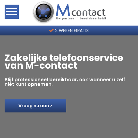
Home
2 WEKEN GRATIS
Hoe werkt het?
Zakelijke telefoonservice
van M-contact
Telefoonservice Tarieven
Blijf professioneel bereikbaar, ook wanneer u zelf
Contact
niet kunt opnemen.
2 weken gratis
Vraag nu aan >