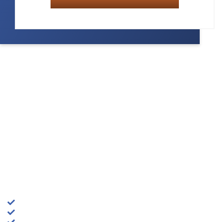
ONZE VOORDELEN
M-contact werkt alleen met ervaren telefonistes, die
gewend zijn te communiceren met klanten,
directeuren/eigenaren en managers. Professionaliteit
en klantgerichtheid is bij M-contact belangrijker dan
kwantiteit.
Onze voordelen zijn:
Hoge kwaliteit telefoonservice
Zeer persoonlijke service