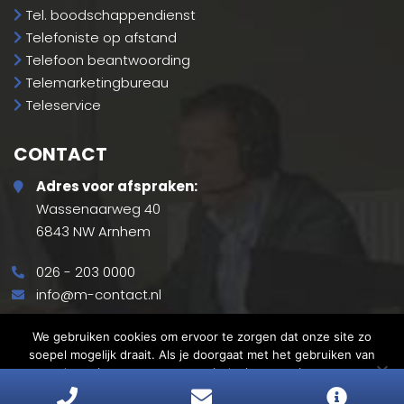
Tel. boodschappendienst
Telefoniste op afstand
Telefoon beantwoording
Telemarketingbureau
Teleservice
CONTACT
Adres voor afspraken:
Wassenaarweg 40
6843 NW Arnhem
026 - 203 0000
info@m-contact.nl
We gebruiken cookies om ervoor te zorgen dat onze site zo
soepel mogelijk draait. Als je doorgaat met het gebruiken van
© 2026 - M-contact
deze site, gaan we er vanuit dat je ermee instemt.
Sitemap
Privacybeleid
Ok