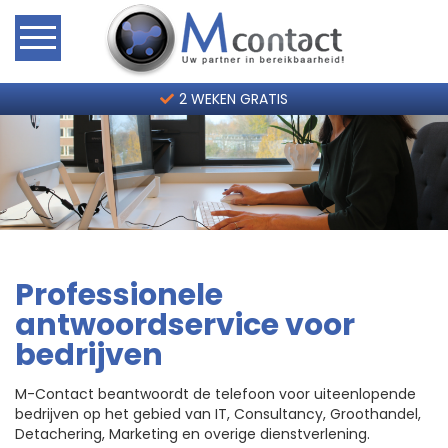
Home
2 WEKEN GRATIS
Hoe werkt het?
Telefoonservice Tarieven
Contact
Professionele
2 weken gratis
antwoordservice voor
bedrijven
M-Contact beantwoordt de telefoon voor uiteenlopende
bedrijven op het gebied van IT, Consultancy, Groothandel,
Detachering, Marketing en overige dienstverlening.