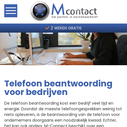
Home
2 WEKEN GRATIS
Hoe werkt het?
Telefoonservice Tarieven
Contact
Telefoon beantwoording
2 weken gratis
voor bedrijven
De telefoon beantwoording kost een bedrijf veel tijd en
energie. Doordat de meeste telefoongesprekken weinig tot
niets opleveren, is de beantwoording van de telefoon voor
ondernemers doorgaans een noodzakelijk kwaad. Echter,
het kan ook anders. M-Connect beschikt over een