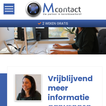
Home
2 WEKEN GRATIS
Hoe werkt het?
Telefoonservice Tarieven
Contact
2 weken gratis
Vrijblijvend
meer
informatie