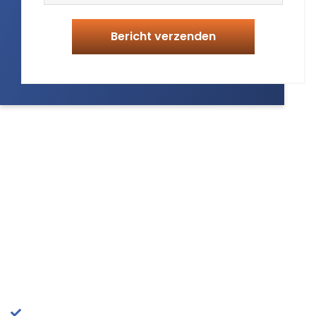
ONZE VOORDELEN
M-contact werkt alleen met ervaren telefonistes, die
gewend zijn te communiceren met klanten,
directeuren/eigenaren en managers. Professionaliteit
en klantgerichtheid is bij M-contact belangrijker dan
kwantiteit.
Onze voordelen zijn:
Hoge kwaliteit telefoonservice