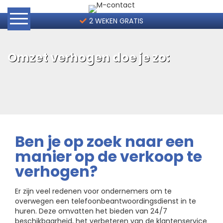
2 WEKEN GRATIS
Home
Omzet verhogen doe je zo:
Hoe werkt het?
Telefoonservice Tarieven
Contact
Ben je op zoek naar een
manier op de verkoop te
2 weken gratis
verhogen?
Er zijn veel redenen voor ondernemers om te
overwegen een telefoonbeantwoordingsdienst in te
huren. Deze omvatten het bieden van 24/7
beschikbaarheid, het verbeteren van de klantenservice