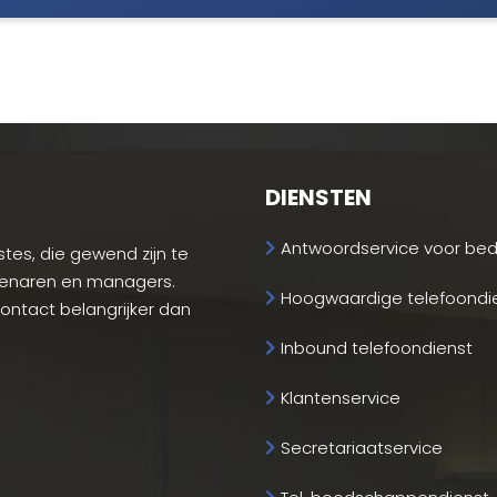
DIENSTEN
Antwoordservice voor bedr
tes, die gewend zijn te
genaren en managers.
Hoogwaardige telefoondi
-contact belangrijker dan
Inbound telefoondienst
Klantenservice
Secretariaatservice