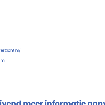
rzicht.nl/
com
lijvend meer informatie aa