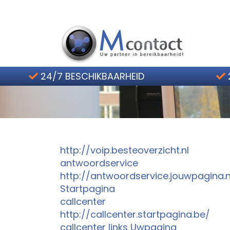
Home
24/7 BESCHIKBAARHEID
Hoe werkt het?
Telefoonservice Tarieven
Contact
http://voip.besteoverzicht.nl
2 weken gratis
antwoordservice
http://antwoordservice.jouwpagina.n
Startpagina
callcenter
http://callcenter.startpagina.be/
callcenter links Uwpagina