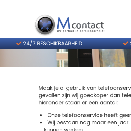
Home
Besparen op telefoons
24/7 BESCHIKBAARHEID
Hoe werkt het?
Telefoonservice Tarieven
Contact
Maak je al gebruik van telefoonserv
2 weken gratis
gevallen zijn wij goedkoper dan tel
hieronder staan er een aantal:
Onze telefoonservice heeft gee
Wij bestaan nog maar een jaar.
kunnen werken.