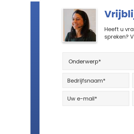
Vrijb
Heeft u vr
spreken? V