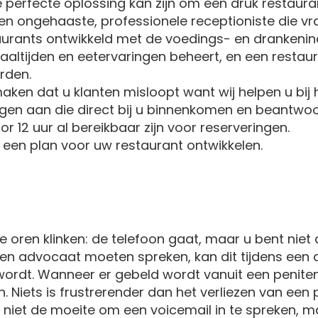
 perfecte oplossing kan zijn om een druk restaur
n ongehaaste, professionele receptioniste die 
urants ontwikkeld met de voedings- en drankenind
maaltijden en eetervaringen beheert, en een resta
rden.
aken dat u klanten misloopt want wij helpen u bij 
ingen aan die direct bij u binnenkomen en beantw
or 12 uur al bereikbaar zijn voor reserveringen.
en plan voor uw restaurant ontwikkelen.
e oren klinken: de telefoon gaat, maar u bent niet
advocaat moeten spreken, kan dit tijdens een dri
ordt. Wanneer er gebeld wordt vanuit een penitentia
en. Niets is frustrerender dan het verliezen van ee
iet de moeite om een voicemail in te spreken, m