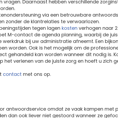
vragen. Daarnaast hebben verschillende zorginste
worden.
tenondersteuning via een betrouwbare antwoords
en zonder de klantrelaties te verwaarlozen.
openingstijden tegen lagen
kosten
verhogen naar 2
doet M-contact de agenda planning, waarbij de jui
de werkdruk bij uw administratie afneemt. Een bijk
pen worden. Ook is het mogelijk om de professionel
rect gehandeld kan worden wanneer dit nodig is. K
op het verlenen van de juiste zorg en hoeft u zich
st
contact
met ons op.
voor antwoordservice omdat ze vaak kampen met p
en dan ook liever niet gestoord wanneer ze gefocus