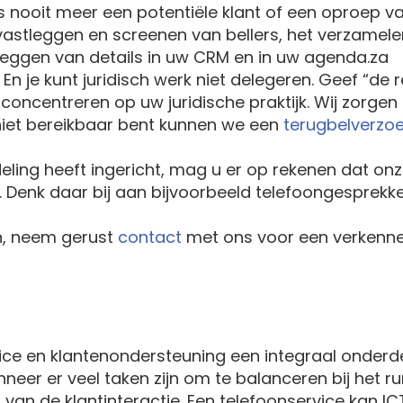
 nooit meer een potentiële klant of een oproep v
 vastleggen en screenen van bellers, het verzamele
leggen van details in uw CRM en in uw agenda.za
 En je kunt juridisch werk niet delegeren. Geef “de
concentreren op uw juridische praktijk. Wij zorgen
niet bereikbaar bent kunnen we een
terugbelverzo
ing heeft ingericht, mag u er op rekenen dat onze 
 Denk daar bij aan bijvoorbeeld telefoongesprekk
n, neem gerust
contact
met ons voor een verkenne
vice en klantenondersteuning een integraal onderd
eer er veel taken zijn om te balanceren bij het ru
en van de klantinteractie. Een telefoonservice kan I