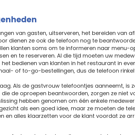
egenheden
angen van gasten, uitserveren, het bereiden van a
door dienen ze ook de telefoon nog te beantwoorde
bellen klanten soms om te informeren naar menu-opt
tsen en te reserveren. Al die tijd moeten uw med
n het bedienen van klanten in het restaurant in e
al- of to-go-bestellingen, dus de telefoon rinke
 vraag. Als de gastvrouw telefoontjes aanneemt, is
jn die de oproepen beantwoorden, zorgen ze niet v
beslissing hebben genomen om één enkele medewerk
te gezicht als een goed idee, maar ze moeten de t
n en alles klaarzetten voor de klant voordat ze a