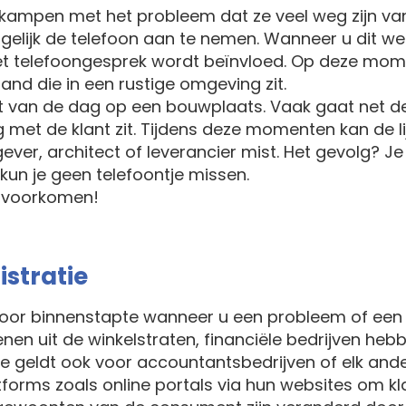
 kampen met het probleem dat ze veel weg zijn va
ogelijk de telefoon aan te nemen. Wanneer u dit we
het telefoongesprek wordt beïnvloed. Op deze mom
and die in een rustige omgeving zit.
nt van de dag op een bouwplaats. Vaak gaat net de
g met de klant zit. Tijdens deze momenten kan de 
ver, architect of leverancier mist. Het gevolg? J
kun je geen telefoontje missen.
e voorkomen!
stratie
or binnenstapte wanneer u een probleem of een vr
enen uit de winkelstraten, financiële bedrijven h
de geldt ook voor accountantsbedrijven of elk ander
tforms zoals online portals via hun websites om k