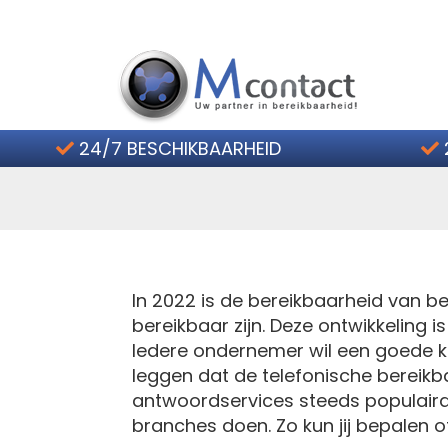
Home
Voor welke branche is
24/7 BESCHIKBAARHEID
Hoe werkt het?
Telefoonservice Tarieven
Contact
In 2022 is de bereikbaarheid van be
2 weken gratis
bereikbaar zijn. Deze ontwikkeling
Iedere ondernemer wil een goede kl
leggen dat de telefonische bereikb
antwoordservices steeds populaird
branches doen. Zo kun jij bepalen o