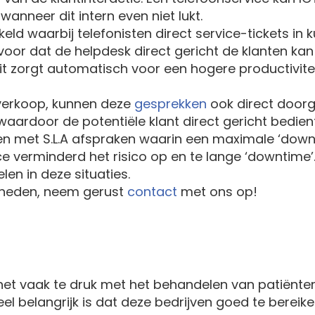
nneer dit intern even niet lukt.
ld waarbij telefonisten direct service-tickets in 
voor dat de helpdesk direct gericht de klanten kan
 zorgt automatisch voor een hogere productiviteit
verkoop, kunnen deze
gesprekken
ook direct doorg
aardoor de potentiële klant direct gericht bedien
n met S.L.A afspraken waarin een maximale ‘dow
ce verminderd het risico op en te lange ‘downtime
en in deze situaties.
kheden, neem gerust
contact
met ons op!
het vaak te druk met het behandelen van patiënte
eel belangrijk is dat deze bedrijven goed te bereik