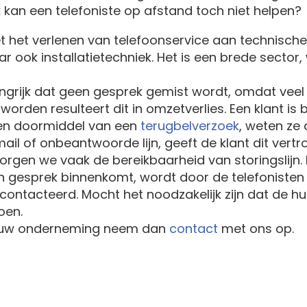
 kan een telefoniste op afstand toch niet helpen?
 het verlenen van telefoonservice aan technische 
r ook installatietechniek. Het is een brede sector,
angrijk dat geen gesprek gemist wordt, omdat veel
rden resulteert dit in omzetverlies. Een klant is bl
en doormiddel van een
terugbelverzoek
, weten ze
il of onbeantwoorde lijn, geeft de klant dit vertr
zorgen we vaak de bereikbaarheid van storingslijn. 
n gesprek binnenkomt, wordt door de telefonisten 
ontacteerd. Mocht het noodzakelijk zijn dat de h
oen.
r jouw onderneming neem dan
contact
met ons op.