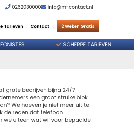
0262030000
info@m-contact.nl
e Tarieven
Contact
2 Weken Gratis
?
EFONISTES
SCHERPE TARIEVEN
at grote bedrijven bijna 24/7
dernemers een groot struikelblok.
an? We hoeven je niet meer uit te
ok de reden dat telefoon
n we uiteen wat wij voor bepaalde